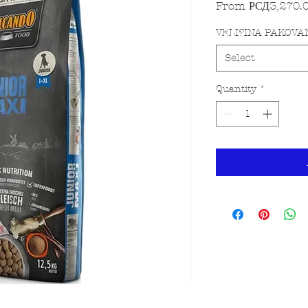
From
РСД3,270.
VELI?INA PAKOVA
Select
Quantity
*