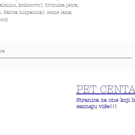
palmino, kokosovo); živinska jetra,
t. Salvia hispanica); seme lana;
orid
PET CENT
Stranica za one koji 
saznaju više!!!