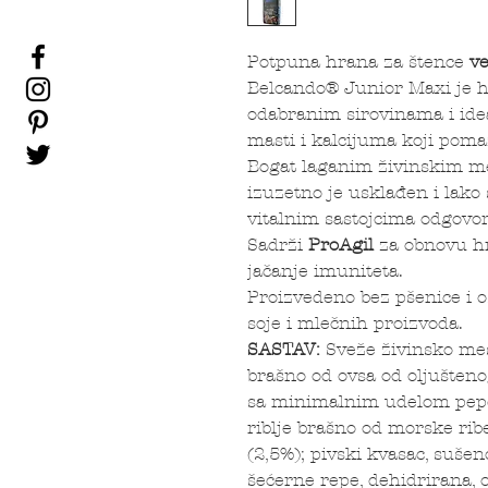
Potpuna hrana za štence
ve
Belcando® Junior Maxi je ho
odabranim sirovinama i id
masti i kalcijuma koji poma
Bogat laganim živinskim me
izuzetno je usklađen i lako 
vitalnim sastojcima odgovor
Sadrži
ProAgil
za obnovu hr
jačanje imuniteta.
Proizvedeno bez pšenice i os
soje i mlečnih proizvoda.
SASTAV:
Sveže živinsko mes
brašno od ovsa od oljušteno
sa minimalnim udelom pepel
riblje brašno od morske ribe
(2,5%); pivski kvasac, sušen
šećerne repe, dehidrirana, o