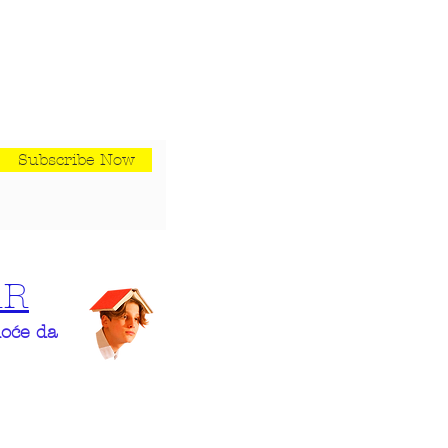
Subscribe Now
AR
hoće da