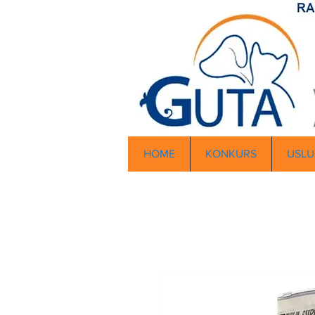
HOME
KONKURS
USLU