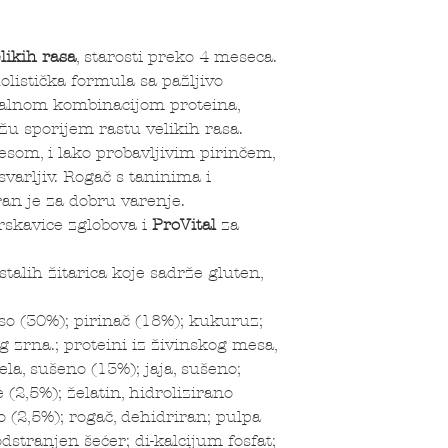
likih rasa
, starosti preko 4 meseca.
listička formula sa pažljivo
ealnom kombinacijom proteina,
žu sporijem rastu velikih rasa.
som, i lako probavljivim pirinčem,
svarljiv. Rogač s taninima i
an je za dobru varenje.
skavice zglobova i
ProVital
za
talih žitarica koje sadrže gluten,
o (30%); pirinač (18%); kukuruz;
g zrna.; proteini iz živinskog mesa,
a, sušeno (13%); jaja, sušeno;
 (2,5%); želatin, hidrolizirano
o (2,5%); rogač, dehidriran; pulpa
dstranjen šećer; di-kalcijum fosfat;