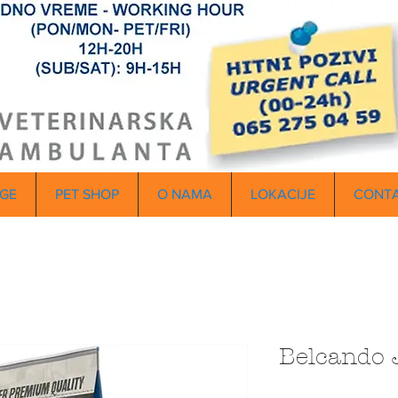
GE
PET SHOP
O NAMA
LOKACIJE
CONT
Belcando 