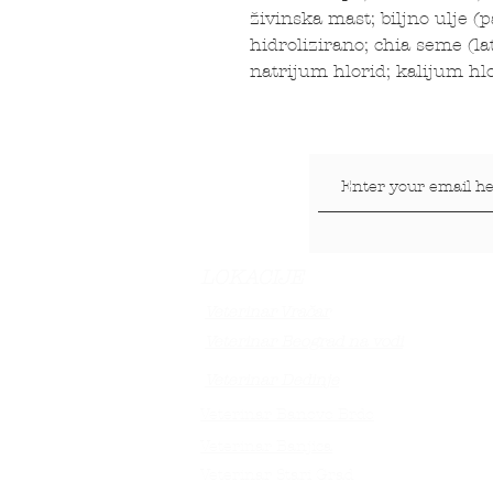
živinska mast; biljno ulje (
hidrolizirano; chia seme (la
natrijum hlorid; kalijum hl
LOKACIJE
Veterinar Vračar
Veterinar Beograd na vodi
Veterinar Dedinje
Veterinar Banovo Brdo
Veterinar Banjica
Veterinar Stari Grad