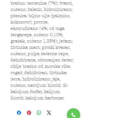
brašno; testenina (7%); čvarci,
sušeno; želatin, hidrolizirano;
pšenica; biljno ulje (palmino,
kokosovo); povrće,
ekstrudirano (4%; od toga
šergarepa, sušeno 0,10%,
grašak, sušeno 1,35%); ječam;
živinska mast; pivski kvasac,
sušeno; pulpa šećerne repe,
dehidrirana, odstranjen šećer;
riblje brašno od morske ribe;
rogač, dehidriran; živinska
jetra, hidrolizirano; jaja,
sušeno; natrijum hlorid; di-
kalcijum fosfat; kalijum
hlorid; kalcijum karbonat