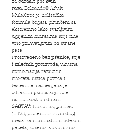
za
odrasle
pse
svih
rasa.
Belcando® Adult
MultiCroc je holistička
formula bogata pirinčem sa
ekstremno lako svarljivim
ugljenim hidratima koji čine
vrlo prihvatljivim od strane
pasa.
Proizvedeno
bez pšenice, soje
i mlečnih proizvoda
, ukusna
kombinacija različitih
kroketa, listića povrća i
testenine, namenjena je
odraslim psima koji vole
raznolikost u ishrani.
SASTAV:
Kukuruz; pirinač
(14%); proteini iz živinskog
mesa, sa minimalnim udelom
pepela, sušeno; kukuruzno