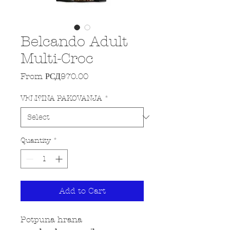
Belcando Adult
Multi-Croc
Sale Price
From
РСД970.00
VELI?INA PAKOVANJA
*
Quantity
*
Add to Cart
Potpuna hrana