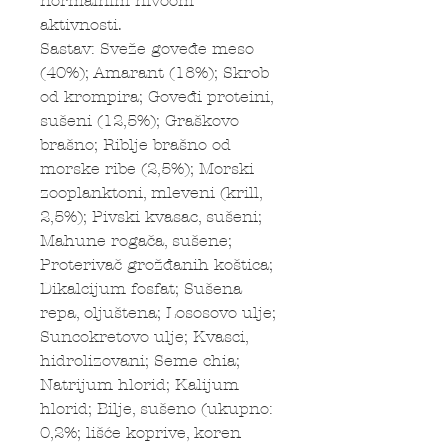
normalnim nivoom
aktivnosti.
Sastav: Sveže goveđe meso
(40%); Amarant (18%); Skrob
od krompira; Goveđi proteini,
sušeni (12,5%); Graškovo
brašno; Riblje brašno od
morske ribe (2,5%); Morski
zooplanktoni, mleveni (krill,
2,5%); Pivski kvasac, sušeni;
Mahune rogača, sušene;
Proterivač grožđanih koštica;
Dikalcijum fosfat; Sušena
repa, oljuštena; Lososovo ulje;
Suncokretovo ulje; Kvasci,
hidrolizovani; Seme chia;
Natrijum hlorid; Kalijum
hlorid; Bilje, sušeno (ukupno:
0,2%; lišće koprive, koren