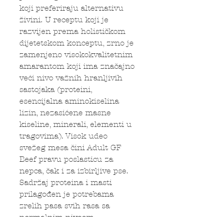
koji preferiraju alternativu
živini. U receptu koji je
razvijen prema holističkom
dijetetskom konceptu, zrno je
zamenjeno visokokvalitetnim
amarantom koji ima značajno
veći nivo važnih hranljivih
sastojaka (proteini,
esencijalna aminokiselina
lizin, nezasićene masne
kiseline, minerali, elementi u
tragovima). Visok udeo
svežeg mesa čini Adult GF
Beef pravu poslasticu za
nepca, čak i za izbirljive pse.
Sadržaj proteina i masti
prilagođen je potrebama
zrelih pasa svih rasa sa