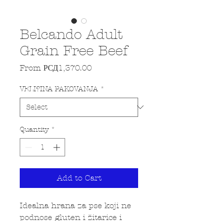
Belcando Adult
Grain Free Beef
Sale Price
From
РСД1,370.00
VELI?INA PAKOVANJA
*
Quantity
*
Add to Cart
Idealna hrana za pse koji ne
podnose gluten i žitarice i