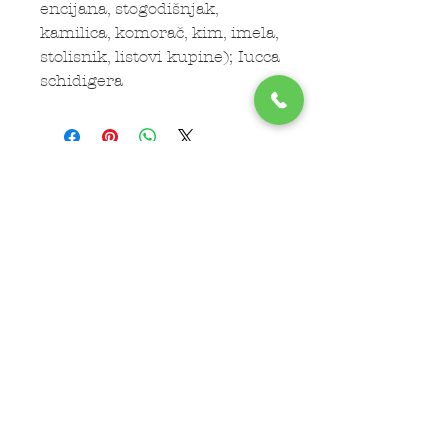
encijana, stogodišnjak,
kamilica, komorač, kim, imela,
stolisnik, listovi kupine); Iucca
schidigera
Subscribe Now
LOKACIJE
Veterinar Vračar
Veterinar Beograd na vodi