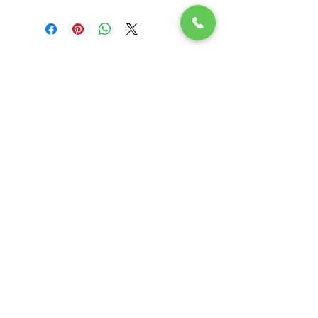
Subscribe Now
LOKACIJE
Veterinar Vračar
Veterinar Beograd na vodi
Veterinar Dedinje
Veterinar Banovo Brdo
PET CENTAR