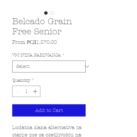
Belcado Grain
Free Senior
Sale Price
From
РСД1,270.00
VELI?INA PAKOVANJA
*
Quantity
*
Add to Cart
Dodatna slana alternativa za
starije pse sa osetljivošću na