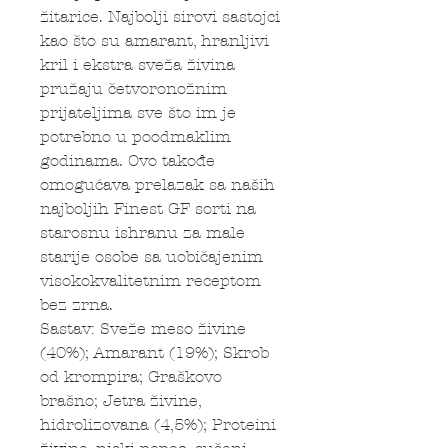
žitarice. Najbolji sirovi sastojci
kao što su amarant, hranljivi
kril i ekstra sveža živina
pružaju četvoronožnim
prijateljima sve što im je
potrebno u poodmaklim
godinama. Ovo takođe
omogućava prelazak sa naših
najboljih Finest GF sorti na
starosnu ishranu za male
starije osobe sa uobičajenim
visokokvalitetnim receptom
bez zrna.
Sastav: Sveže meso živine
(40%); Amarant (19%); Skrob
od krompira; Graškovo
brašno; Jetra živine,
hidrolizovana (4,5%); Proteini