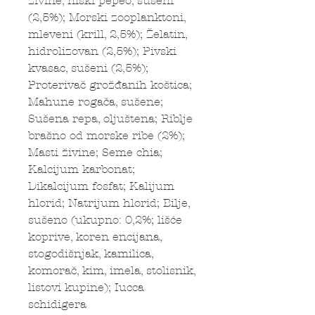
živine, niski pepeo, sušeni
(2,5%); Morski zooplanktoni,
mleveni (krill, 2,5%); Želatin,
hidrolizovan (2,5%); Pivski
kvasac, sušeni (2,5%);
Proterivač grožđanih koštica;
Mahune rogača, sušene;
Sušena repa, oljuštena; Riblje
brašno od morske ribe (2%);
Masti živine; Seme chia;
Kalcijum karbonat;
Dikalcijum fosfat; Kalijum
hlorid; Natrijum hlorid; Bilje,
sušeno (ukupno: 0,2%; lišće
koprive, koren encijana,
stogodišnjak, kamilica,
komorač, kim, imela, stolisnik,
listovi kupine); Iucca
schidigera