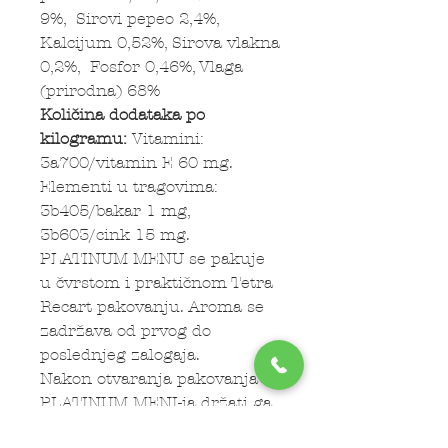
9%, Sirovi pepeo 2,4%,
Kalcijum 0,52%, Sirova vlakna
0,2%, Fosfor 0,46%, Vlaga
(prirodna) 68%
Količina dodataka po
kilogramu:
Vitamini:
3a700/vitamin E 60 mg.
Elementi u tragovima:
3b405/bakar 1 mg,
3b603/cink 15 mg.
PLATINUM MENU se pakuje
u čvrstom i praktičnom Tetra
Recart pakovanju. Aroma se
zadržava od prvog do
poslednjeg zalogaja.
Nakon otvaranja pakovanja
PLATINUM MENI-ja držati ga
u frižideru maksimalno 3