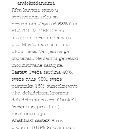
antioksidansima
Riba kuvana samo u
sopstvenom soku sa
procentom vlage od 68% čine
PLATINUM MENU Fish
idealnom hranom za Vaše
pse. Miriše na meso i ima
ukus mesa. Vaš pas će ga
obožavati. Ne sadrži genetski
modifikovane sastojke.
Sastav:
Sveža sardina 40%,
sveža tuna 25%, sveža
pastrmka 18%, suncokretovo
ulje, dehidrirani krompir,
dehidrirano povrće ( brokoli,
šargarepa, praziluk ),
maslinovo ulje.
Analitički sastav:
Sirovi
proteini 16,5%, Sirove masti