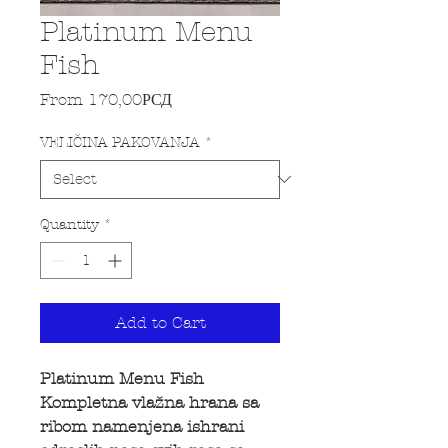
Platinum Menu
Fish
Sale Price
From
170,00РСД
VELIČINA PAKOVANJA
*
Quantity
*
Add to Cart
Platinum Menu Fish
Kompletna vlažna hrana sa
ribom namenjena ishrani