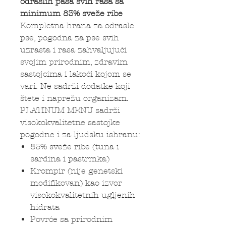
odraslih pasa svih rasa sa
minimum 83% sveže ribe
Kompletna hrana za odrasle
pse, pogodna za pse svih
uzrasta i rasa zahvaljujući
svojim prirodnim, zdravim
sastojcima i lakoći kojom se
vari. Ne sadrži dodatke koji
štete i naprežu organizam.
PLATINUM MENU sadrži
visokokvalitetne sastojke
pogodne i za ljudsku ishranu:
83% sveže ribe (tuna i
sardina i pastrmka)
Krompir (nije genetski
modifikovan) kao izvor
visokokvalitetnih ugljenih
hidrata
Povrće sa prirodnim