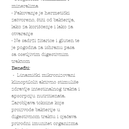
mineralima
- Pakovanje je hermetički
zatvoreno, štiti od bakterija,
lako za korišćenje i lako za
otvaranje
- Ne sadrži žitarice i gluten te
je pogodna za ishranu pasa
sa osetljivim digestivnim
traktom
Benefiti:
- Dinamički mikronizovani
klinoptilolit aktivno stimuliše
zdravlje intestinalnog trakta i
apsorpciju nutritienata.
Zarobljava toksine koje
proizvode bakterije u
digestivnom traktu i ojačava
prirodni imunitet organizma