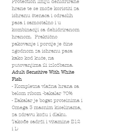
Protection liniju dehidrirane
hrane te se može koristiti za
ishranu štenaca i odraslih
pasa i samostalno i u
kombinaciji sa dehidriranom
hranom. Praktično
pakovanje i porcije je čine
zgodnom za ishranu pasa
kako kod kuće, na
putovanjima ili izložbama.
Adult Sensitive With White
Fish
- Kompletna vlažna hrana sa
belom ribom -bakalar 70%
- Bakalar je bogat proteinima i
Omega 3 masnim kiselinama,
za zdravu kožu i dlaku.
Takođe sadrži i vitamine B12
i D