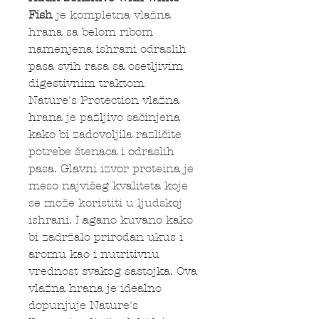
Fish
je kompletna vlažna
hrana sa belom ribom
namenjena ishrani odraslih
pasa svih rasa sa osetljivim
digestivnim traktom
Nature's Protection vlažna
hrana je pažljivo sačinjena
kako bi zadovoljila različite
potrebe štenaca i odraslih
pasa. Glavni izvor proteina je
meso najvišeg kvaliteta koje
se može koristiti u ljudskoj
ishrani. Lagano kuvano kako
bi zadržalo prirodan ukus i
aromu kao i nutritivnu
vrednost svakog sastojka. Ova
vlažna hrana je idealno
dopunjuje Nature's