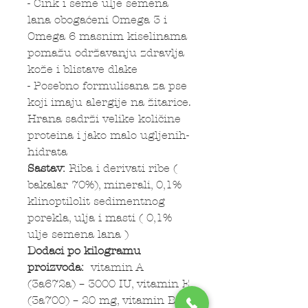
- Cink i seme ulje semena
lana obogaćeni Omega 3 i
Omega 6 masnim kiselinama
pomažu održavanju zdravlja
kože i blistave dlake
- Posebno formulisana za pse
koji imaju alergije na žitarice.
Hrana sadrži velike količine
proteina i jako malo ugljenih-
hidrata
Sastav:
Riba i derivati ribe (
bakalar 70%), minerali, 0,1%
klinoptilolit sedimentnog
porekla, ulja i masti ( 0,1%
ulje semena lana )
Dodaci po kilogramu
proizvoda:
vitamin A
(3a672a) – 3000 IU, vitamin E
(3a700) – 20 mg, vitamin B1