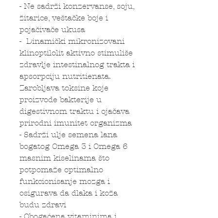
- Ne sadrži konzervanse, soju,
žitarice, veštačke boje i
pojačivače ukusa
- Dinamički mikronizovani
klinoptilolit aktivno stimuliše
zdravlje intestinalnog trakta i
apsorpciju nutritienata.
Zarobljava toksine koje
proizvode bakterije u
digestivnom traktu i ojačava
prirodni imunitet organizma
- Sadrži ulje semena lana
bogatog Omega 3 i Omega 6
masnim kiselinama što
potpomaže optimalno
funkcionisanje mozga i
osigurava da dlaka i koža
budu zdravi
- Obogaćena vitaminima i