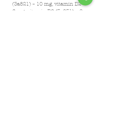
(3a821) – 10 mg, vitamin B2 –
6 mg, vitamin B6 (3a831) – 2
mg, vitamin B12 – 75 µg,
niacinamide (3a315) – 15 mg,
kalcijum D-pantotenate
(3a841) – 9 mg folična
kiselina (3a316) – 0,35 mg,
biotin (3a880) – 300 µg, holin
hlorid (3a890) – 1200 mg,
kalcijum jodid anhidrozis
(3b202) – 0,75 mg, bakar(II)
sulfat pentahidrat (3b405) – 2
mg, mangan sulfat
monohidrat (3b503) – 1,4 mg,
cink sulfat monohidrat
(3b605) – 25 mg.
Analitički sastav:
vlaga 78%,
sirovi proteini 9,8%, sirova
ulja i masti 6,9%, sirovi pepeo