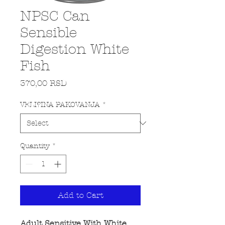
NPSC Can
Sensible
Digestion White
Fish
Price
370,00 RSD
VELI?INA PAKOVANJA
*
Quantity
*
Add to Cart
Adult Sensitive With White