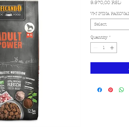
Pri
9.970,00 RSD
VELI?INA PAKOVA
Select
Quantity
*