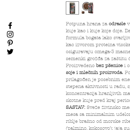
Potpuna hrana za
odrasle
v
kuje kao i kuje koje doje. 
formula bogata lako svarlj
kao izvorom proteina visoke
osiguravaju omega-3 masne 
semenki grožđa za zaštitu ć
Proizvedeno
bez pšenice
i o
soje i mlečnih proizvoda
. P
prilagođen je posebnim en
stepena aktivnosti u radu, s
koncentracija hranljivih ma
skotne kuje pred kraj perio
SASTAV:
Sveže živinsko mes
mesa sa minimalnim udelom
riblje brašno od morske ribe
(palmino, kokosovo); jaja su