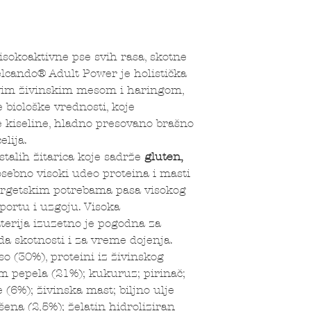
isokoaktivne pse svih rasa, skotne
Belcando® Adult Power je holistička
ivim živinskim mesom i haringom,
 biološke vrednosti, koje
kiseline, hladno presovano brašno
elija.
stalih žitarica koje sadrže
gluten,
osebno visoki udeo proteina i masti
ergetskim potrebama pasa visokog
portu i uzgoju. Visoka
terija izuzetno je pogodna za
da skotnosti i za vreme dojenja.
o (30%), proteini iz živinskog
 pepela (21%); kukuruz; pirinač;
 (6%); živinska mast; biljno ulje
šena (2,5%); želatin hidroliziran