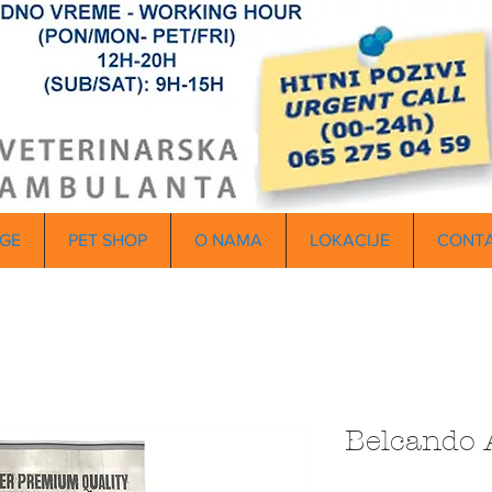
GE
PET SHOP
O NAMA
LOKACIJE
CONT
Belcando 