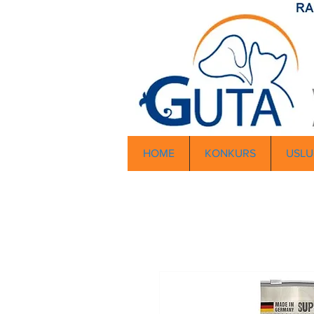
HOME
KONKURS
USLU