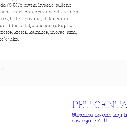
đa (2,5%); pivski kvasac, sušeno;
ćerne repe, dehidrirana, odstranjen
etra, hidrolizovana; di-kalcijum
ijum hlorid; bilje sušeno (ukupno
rčice, kičica, kamilica, morač, kim,
e); juka.
PET CENT
Stranica za one koji 
saznaju više!!!