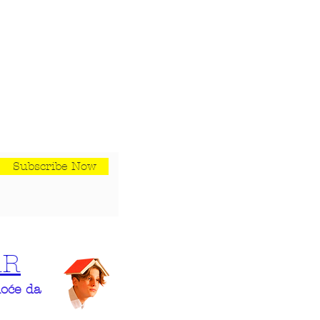
Subscribe Now
AR
hoće da