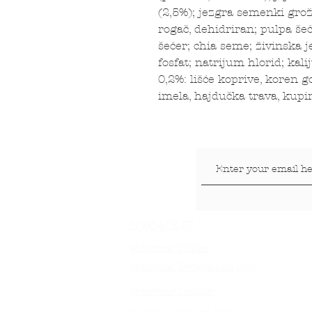
(2,5%); jezgra semenki grož
rogač, dehidriran; pulpa še
šećer; chia seme; živinska j
fosfat; natrijum hlorid; kal
0,2%: lišće koprive, koren go
imela, hajdučka trava, kupin
LOKACIJE
Veterinar Vračar
Veterinar Beograd na vodi
Veterinar Dedinje